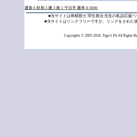
通算 6 対局 3 勝 3 敗 1 千日手 勝率 0.5000
■当サイトは将棋棋士 羽生善治 先生の私設応援
■当サイトはリンクフリーですが、リンクをされた
Copyrights © 2005-2026, Tiger's Pit All Rights R