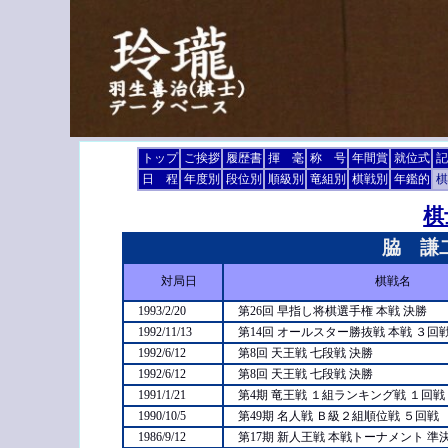
トップ
ご挨拶
履歴書
揮 毫
称 号
年間賞
就位式
記
日 程
年度別
段位別
順級別
竜組別
棋戦別
年鑑的
棋
棋
脇 謙
対局日
棋戦名
1993/2/20
第26回 早指し将棋選手権 本戦 決勝
1992/11/13
第14回 オールスター勝抜戦 本戦 ３回
1992/6/12
第8回 天王戦 七段戦 決勝
1992/6/12
第8回 天王戦 七段戦 決勝
1991/1/21
第4期 竜王戦 １組ランキング戦 １回戦
1990/10/5
第49期 名人戦 Ｂ級２組順位戦 ５回戦
1986/9/12
第17期 新人王戦 本戦トーナメント 準