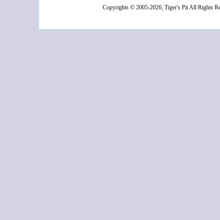
Copyrights © 2005-2026, Tiger's Pit All Rights R