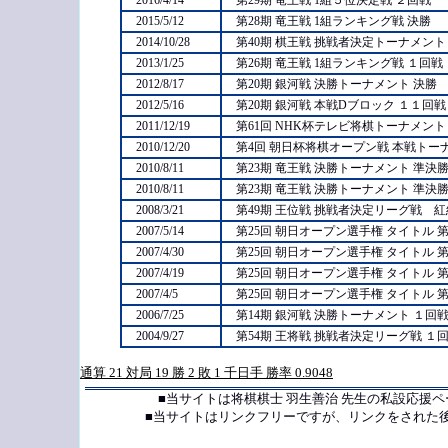
2015/5/12
第28期 竜王戦 1組ランキング戦 決勝
2014/10/28
第40期 棋王戦 挑戦者決定トーナメント
2013/1/25
第26期 竜王戦 1組ランキング戦 １回戦
2012/8/17
第20期 銀河戦 決勝トーナメント 決勝
2012/5/16
第20期 銀河戦 本戦Dブロック １１回戦
2011/12/19
第61回 NHK杯テレビ将棋トーナメント
2010/12/20
第4回 朝日杯将棋オープン戦 本戦トー
2010/8/11
第23期 竜王戦 決勝トーナメント 準決
2010/8/11
第23期 竜王戦 決勝トーナメント 準決
2008/3/21
第49期 王位戦 挑戦者決定リーグ戦 紅
2007/5/14
第25回 朝日オープン選手権 タイトル 
2007/4/30
第25回 朝日オープン選手権 タイトル 
2007/4/19
第25回 朝日オープン選手権 タイトル 
2007/4/5
第25回 朝日オープン選手権 タイトル 
2006/7/25
第14期 銀河戦 決勝トーナメント １回
2004/9/27
第54期 王将戦 挑戦者決定リーグ戦 １
通算 21 対局 19 勝 2 敗 1 千日手 勝率 0.9048
■当サイトは将棋棋士 羽生善治 先生の私設応援
■当サイトはリンクフリーですが、リンクをされた