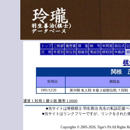
トップ
ご挨拶
履歴書
揮 毫
称 号
年間賞
就位式
記
日 程
年度別
段位別
順級別
竜組別
棋戦別
年鑑的
棋
棋
関根 
対局日
棋戦名
1991/12/20
第50期 名人戦 Ｂ級２組順位戦 ７回戦
通算 1 対局 1 勝 0 敗 勝率 1.0000
■当サイトは将棋棋士 羽生善治 先生の私設応援
■当サイトはリンクフリーですが、リンクをされた
Copyrights © 2005-2026, Tiger's Pit All Rights R