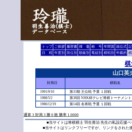
トップ
ご挨拶
履歴書
揮 毫
称 号
年間賞
就位式
記
日 程
年度別
段位別
順級別
竜組別
棋戦別
年鑑的
棋
棋
山口英
対局日
棋戦名
1991/9/10
第33期 王位戦 予選 １回戦
1988/5/2
第38回 NHK杯テレビ将棋トーナメント
1986/12/19
第14回 名将戦 予選 １回戦
通算 3 対局 3 勝 0 敗 勝率 1.0000
■当サイトは将棋棋士 羽生善治 先生の私設応援
■当サイトはリンクフリーですが、リンクをされた