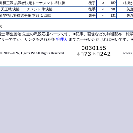
6期 棋王戦 挑戦者決定トーナメント 準決勝
後手
○
182
相掛
回 天王戦 決勝トーナメント 準決勝
後手
○
98
矢
回 早指し将棋選手権 本戦 １回戦
先手
○
131
矢
00
棋士 羽生善治 先生の私設応援ページです。 ■記事、画像などの無断配布・転
フリーですが、リンクをされた後
管理人
までご一報いただければ幸いです。
■
© 2005-2026, Tiger's Pit All Rights Reserved.
access