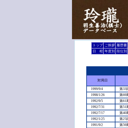
トップ
ご挨拶
履歴書
日 程
年度別
段位別
対局日
1999/9/4
第33
1998/1/26
第69
1992/9/5
第6
1992/7/31
第51
1992/7/17
第4
1992/1/25
第2
1991/9/2
第5