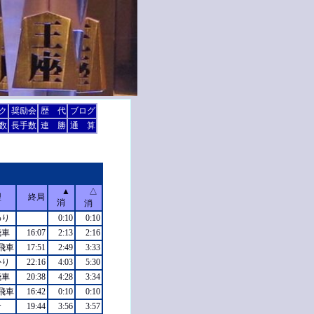
ク
奨励会
歴 代
ブログ
数
長手数
連 勝
通 算
▲
△
型
終局
消
消
わり
0:10
0:10
飛車
16:07
2:13
2:16
飛車
17:51
2:49
3:33
かり
22:16
4:03
5:30
飛車
20:38
4:28
3:34
飛車
16:42
0:10
0:10
倉
19:44
3:56
3:57