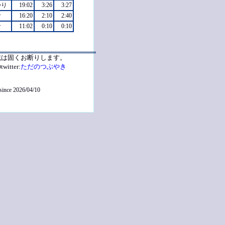
かり
19:02
3:26
3:27
倉
16:20
2:10
2:40
倉
11:02
0:10
0:10
載は固くお断りします。
twitter:
ただのつぶやき
 since 2026/04/10