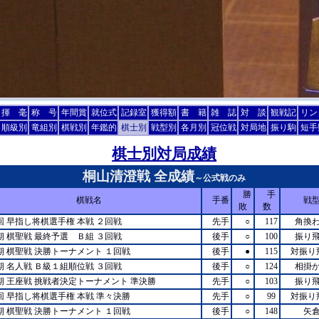
揮 毫
称 号
年間賞
就位式
記録室
獲得額
書 籍
雑 誌
対 談
観戦記
リン
順級別
竜組別
棋戦別
年鑑的
棋士別
戦型別
各月別
冠位戦
対局地
振り駒
短手
棋士別対局成績
桐山清澄戦 全成績
～公式戦のみ
勝
手
棋戦名
手番
戦
敗
数
回 早指し将棋選手権 本戦 ２回戦
先手
○
117
角換
期 棋聖戦 最終予選 Ｂ組 ３回戦
後手
○
100
振り
1期 棋聖戦 決勝トーナメント １回戦
後手
●
115
対振り
期 名人戦 Ｂ級１組順位戦 ３回戦
後手
○
124
相掛
0期 王座戦 挑戦者決定トーナメント 準決勝
先手
○
103
振り
5回 早指し将棋選手権 本戦 準々決勝
先手
○
99
対振り
9期 棋聖戦 決勝トーナメント １回戦
後手
○
148
矢