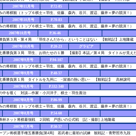
2007年11月号
P.72-85
と読みの将棋観（トップ６棋士＝羽生、佐藤、森内、谷川、渡辺、藤井＝夢の競演！）
2007年10月号
P.70-83
と読みの将棋観（トップ６棋士＝羽生、佐藤、森内、谷川、渡辺、藤井＝夢の競演！）
2007年10月号
P.36-46
戦七番勝負第３局・第４局 「羽生さんだから」ということはない 【観戦記】上地隆蔵
2007年10月号
P.20-23
グラビア
王位戦七番勝負第３局 羽生、お待たせの１勝 【撮影】本誌／第４局 タイトルが見え
2007年9月号
P.94-107
と読みの将棋観（トップ６棋士＝羽生、佐藤、森内、谷川、渡辺、藤井＝夢の競演！）
2007年9月号
P.48-57
位戦七番勝負第１局 タイトルを九州に −深浦の熱い思い− 【観戦記】 高林譲司
2007年8月号
P.332-340
の脳の中を覗く 対談—作家・小川洋子、棋士・羽生善治
2007年8月号
P.86-99
と読みの将棋観（トップ６棋士＝羽生、佐藤、森内、谷川、渡辺、藤井＝夢の競演！）
2007年8月号
P.54-60
証券杯ネット将棋最強戦 ２回戦 戸惑いの公式戦 [記・撮影] 上地隆蔵
2007年7月号
P.50-57
日オープン将棋選手権五番勝負[第4局] 若武者に最初の試練 観戦記・青野照市九段