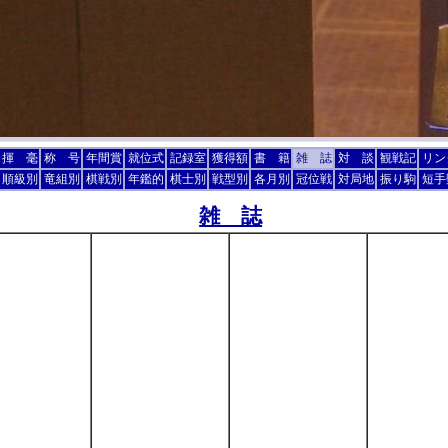
揮 毫
称 号
年間賞
就位式
記録室
獲得額
書 籍
雑 誌
対 談
観戦記
リン
順級別
竜組別
棋戦別
年鑑的
棋士別
戦型別
各月別
冠位戦
対局地
振り駒
短手
雑 誌