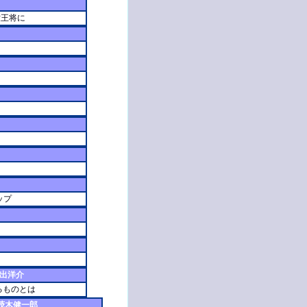
世王将に
ップ
出洋介
るものとは
茂木健一郎