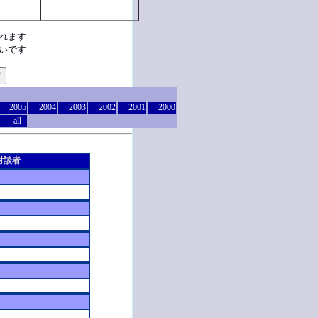
れます
いです
2005
2004
2003
2002
2001
2000
all
対談者