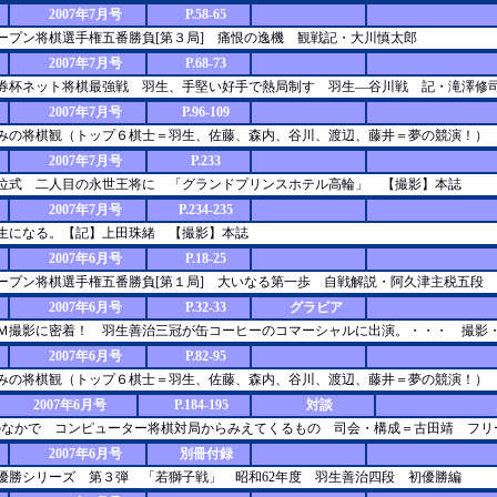
2007年7月号
P.58-65
日オープン将棋選手権五番勝負[第３局] 痛恨の逸機 観戦記・大川慎太郎
2007年7月号
P.68-73
和証券杯ネット将棋最強戦 羽生、手堅い好手で熱局制す 羽生—谷川戦 記・滝澤修
2007年7月号
P.96-109
と読みの将棋観（トップ６棋士＝羽生、佐藤、森内、谷川、渡辺、藤井＝夢の競演！）
2007年7月号
P.233
王将就位式 二人目の永世王将に 「グランドプリンスホテル高輪」 【撮影】本誌
2007年7月号
P.234-235
、先生になる。【記】上田珠緒 【撮影】本誌
2007年6月号
P.18-25
日オープン将棋選手権五番勝負[第１局] 大いなる第一歩 自戦解説・阿久津主税五段
2007年6月号
P.32-33
グラビア
のＣＭ撮影に密着！ 羽生善治三冠が缶コーヒーのコマーシャルに出演。・・・ 撮影
2007年6月号
P.82-95
と読みの将棋観（トップ６棋士＝羽生、佐藤、森内、谷川、渡辺、藤井＝夢の競演！）
2007年6月号
P.184-195
対談
社会のなかで コンピューター将棋対局からみえてくるもの 司会・構成＝古田靖 フ
2007年6月号
別冊付録
棋戦優勝シリーズ 第３弾 「若獅子戦」 昭和62年度 羽生善治四段 初優勝編