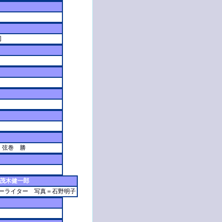
司
・弦巻 勝
茂木健一郎
リーライター 写真＝石野明子