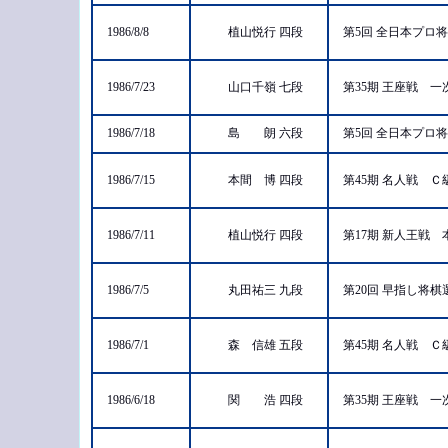
1986/8/8
植山悦行 四段
第5回 全日本プロ
1986/7/23
山口千嶺 七段
第35期 王座戦 
1986/7/18
島 朗 六段
第5回 全日本プロ
1986/7/15
本間 博 四段
第45期 名人戦 
1986/7/11
植山悦行 四段
第17期 新人王戦
1986/7/5
丸田祐三 九段
第20回 早指し将
1986/7/1
森 信雄 五段
第45期 名人戦 
1986/6/18
関 浩 四段
第35期 王座戦 