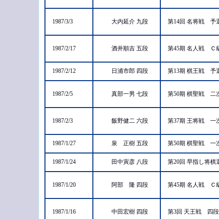
1987/3/3
大内延介 九段
第14回 名将戦 
1987/2/17
酒井順吉 五段
第45期 名人戦 
1987/2/12
日浦市郎 四段
第13期 棋王戦 
1987/2/5
真部一男 七段
第50期 棋聖戦 
1987/2/3
飯野健二 六段
第37期 王将戦 
1987/1/27
泉 正樹 五段
第50期 棋聖戦 
1987/1/24
田中寅彦 八段
第20回 早指し将
1987/1/20
阿部 隆 四段
第45期 名人戦 
1987/1/16
中田宏樹 四段
第3回 天王戦 四