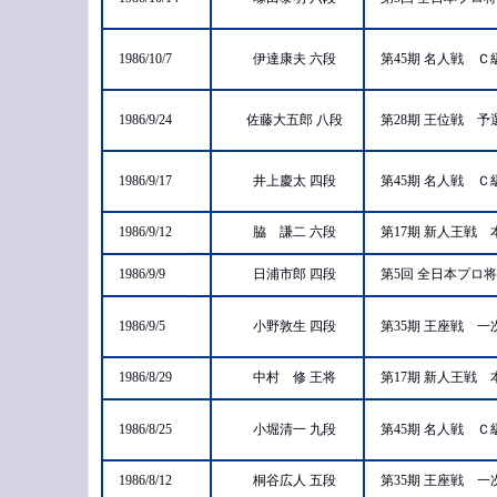
1986/10/7
伊達康夫 六段
第45期 名人戦 
1986/9/24
佐藤大五郎 八段
第28期 王位戦 
1986/9/17
井上慶太 四段
第45期 名人戦 
1986/9/12
脇 謙二 六段
第17期 新人王戦
1986/9/9
日浦市郎 四段
第5回 全日本プロ
1986/9/5
小野敦生 四段
第35期 王座戦 
1986/8/29
中村 修 王将
第17期 新人王戦
1986/8/25
小堀清一 九段
第45期 名人戦 
1986/8/12
桐谷広人 五段
第35期 王座戦 