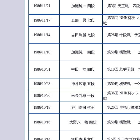
1986/11/21
加瀬純一 四段
第3回 天王戦 四
第36回 NHK杯
1986/11/17
真部一男 七段
戦
1986/11/14
吉田利勝 七段
第26期 十段戦 
1986/11/10
加瀬純一 四段
第50期 棋聖戦 
1986/10/31
中田 功 四段
第10回 若獅子戦
1986/10/23
神谷広志 五段
第50期 棋聖戦 
第36回 NHK杯
1986/10/20
米長邦雄 十段
戦
1986/10/18
谷川浩司 棋王
第20回 早指し将
1986/10/16
大野八一雄 四段
第50期 棋聖戦 
1986/10/14
塚田泰明 六段
第5回 全日本プロ