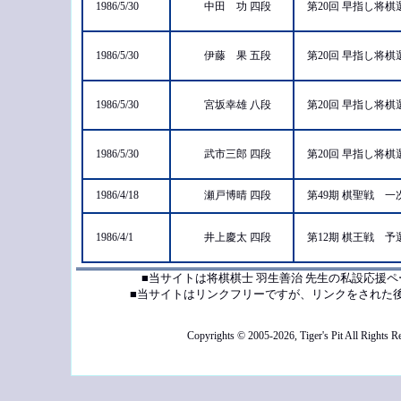
1986/5/30
中田 功 四段
第20回 早指し将
1986/5/30
伊藤 果 五段
第20回 早指し将
1986/5/30
宮坂幸雄 八段
第20回 早指し将
1986/5/30
武市三郎 四段
第20回 早指し将
1986/4/18
瀬戸博晴 四段
第49期 棋聖戦 
1986/4/1
井上慶太 四段
第12期 棋王戦 
■当サイトは将棋棋士 羽生善治 先生の私設応援
■当サイトはリンクフリーですが、リンクをされた
Copyrights © 2005-2026, Tiger's Pit All Rights R