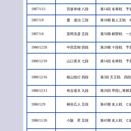
1987/1/13
宮坂幸雄 八段
第14回 名将戦 
1987/1/9
愛 達治 三段
第18期 新人王戦
1987/1/6
室岡克彦 五段
第50期 棋聖戦 
1986/12/26
中田宏樹 四段
第26期 十段戦 
1986/12/19
山口英夫 七段
第14回 名将戦 
1986/12/16
植山悦行 四段
第3回 天王戦 四
1986/12/13
有吉道夫 九段
第20回 早指し将
1986/12/9
桐谷広人 五段
第45期 名人戦 
1986/11/26
小阪 昇 五段
第45期 名人戦 