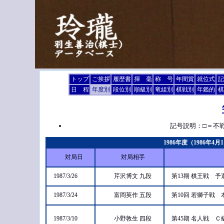
トップ
ご挨拶
履歴書
揮 毫
称 号
年間賞
就位式
記
日 程
年度別
段位別
順級別
竜組別
棋戦別
年鑑的
棋
記号説明：□＝不
1986年度（1986年4
対局日
対局相手
1987/3/26
芹沢博文 九段
第13期 棋王戦 
1987/3/24
富岡英作 五段
第10回 若獅子戦
1987/3/10
小野敦生 四段
第45期 名人戦 