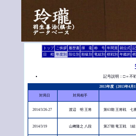
トップ
ご挨拶
履歴書
揮 毫
称 号
年間賞
就位式
記
日 程
年度別
段位別
順級別
竜組別
棋戦別
年鑑的
棋
記号説明：□＝不
2013年度（2013年4
対局日
対局相手
2014/3/26-27
渡辺 明 王将
第63期 王将戦 
2014/3/19
山﨑隆之 八段
第27期 竜王戦 