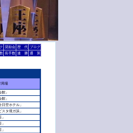
ク
奨励会
歴 代
ブログ
数
長手数
連 勝
通 算
対局場
会館」
会館」
全日空ホテル」
ビスタ境ガ浜」
荘」
荘」
荘」