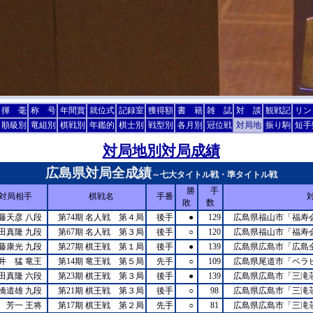
揮 毫
称 号
年間賞
就位式
記録室
獲得額
書 籍
雑 誌
対 談
観戦記
リン
順級別
竜組別
棋戦別
年鑑的
棋士別
戦型別
各月別
冠位戦
対局地
振り駒
短手
対局地別対局成績
広島県対局全成績
～七大タイトル戦・準タイトル戦
勝
手
対局相手
棋戦名
手番
敗
数
藤天彦 八段
第74期 名人戦 第４局
後手
●
129
広島県福山市「福寿
田真隆 九段
第67期 名人戦 第３局
後手
○
120
広島県福山市「福寿
藤康光 九段
第27期 棋王戦 第１局
後手
●
139
広島県広島市「広島
井 猛 竜王
第14期 竜王戦 第５局
先手
○
109
広島県尾道市「ベラ
田真隆 六段
第23期 棋王戦 第３局
後手
●
139
広島県広島市「三滝
橋道雄 九段
第21期 棋王戦 第３局
後手
○
98
広島県広島市「三滝
 芳一 王将
第17期 棋王戦 第２局
先手
○
81
広島県広島市「三滝