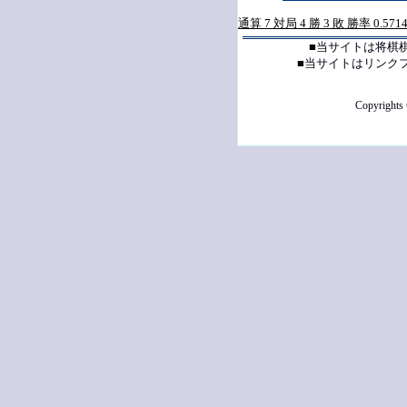
通算 7 対局 4 勝 3 敗 勝率 0.571
■当サイトは将棋
■当サイトはリンク
Copyrights 