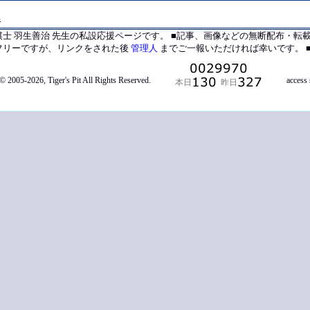
4
棋士 羽生善治 先生の私設応援ページです。 ■記事、画像などの無断配布・転
フリーですが、リンクをされた後
管理人
までご一報いただければ幸いです。
■
© 2005-2026, Tiger's Pit All Rights Reserved.
access