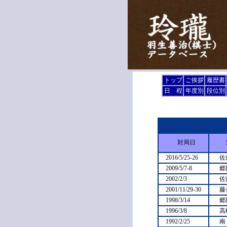
トップ
ご挨拶
履歴書
日 程
年度別
段位別
対局日
2016/5/25-26
佐
2009/5/7-8
郷
2002/2/3
佐
2001/11/29-30
藤
1998/3/14
郷
1996/3/8
高
1992/2/25
南