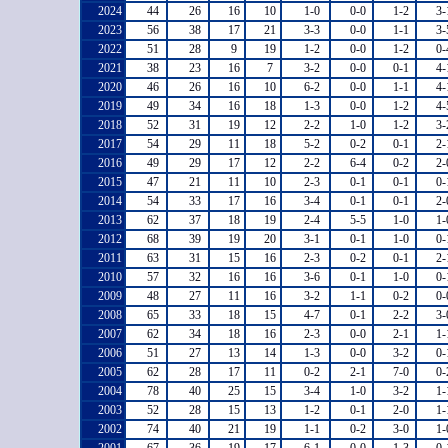
2024
44
26
16
10
1-0
0-0
1-2
3-
2023
56
38
17
21
3-3
0-0
1-1
3-
2022
51
28
9
19
1-2
0-0
1-2
0-
2021
38
23
16
7
3-2
0-0
0-1
4-
2020
46
26
16
10
6-2
0-0
1-1
4-
2019
49
34
16
18
1-3
0-0
1-2
4-
2018
52
31
19
12
2-2
1-0
1-2
3-
2017
54
29
11
18
5-2
0-2
0-1
2-
2016
49
29
17
12
2-2
6-4
0-2
2-
2015
47
21
11
10
2-3
0-1
0-1
0-
2014
54
33
17
16
3-4
0-1
0-1
2-
2013
62
37
18
19
2-4
5-5
1-0
1-
2012
68
39
19
20
3-1
0-1
1-0
0-
2011
63
31
15
16
2-3
0-2
0-1
2-
2010
57
32
16
16
3-6
0-1
1-0
0-
2009
48
27
11
16
3-2
1-1
0-2
0-
2008
65
33
18
15
4-7
0-1
2-2
3-
2007
62
34
18
16
2-3
0-0
2-1
1-
2006
51
27
13
14
1-3
0-0
3-2
0-
2005
62
28
17
11
0-2
2-1
7-0
0-
2004
78
40
25
15
3-4
1-0
3-2
1-
2003
52
28
15
13
1-2
0-1
2-0
1-
2002
74
40
21
19
1-1
0-2
3-0
1-