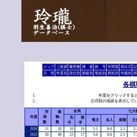
トップ
ご挨拶
履歴書
揮 毫
称 号
年間賞
就位式
記
日 程
年度別
段位別
順級別
竜組別
棋戦別
年鑑的
棋
各棋
年度をクリックする
公式戦の成績を表示して
全局
七大
対
振
年度
局
駒
先
後
竜王
名人
棋聖
王
数
数
手
手
2026
21
20
10
10
1-1
0-0
2-1
2-
2025
50
40
23
17
5-0
0-0
2-1
7-