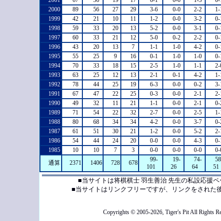
2001
67
36
19
17
6-1
0-0
1-3
0-
2000
89
56
27
29
3-6
0-0
2-2
1-
1999
42
21
10
11
1-2
0-0
3-2
0-
1998
59
33
20
13
5-2
0-0
3-1
0-
1997
60
33
21
12
5-0
0-2
2-2
0-
1996
43
20
13
7
1-1
1-0
4-2
0-
1995
55
25
9
16
0-1
1-0
1-0
0-
1994
70
33
18
15
2-5
1-0
1-1
2-
1993
63
25
12
13
2-1
0-1
4-2
1-
1992
78
44
25
19
6-3
0-0
0-2
3-
1991
67
47
22
25
0-3
0-0
2-1
2-
1990
49
32
11
21
1-1
0-0
2-1
0-
1989
71
54
22
32
2-7
0-0
2-5
1-
1988
80
68
34
34
4-2
0-0
3-7
0-
1987
61
51
30
21
1-2
0-0
5-2
2-
1986
54
44
24
20
0-0
0-0
4-3
0-
1985
10
10
7
3
0-0
0-0
0-0
0-
99-
19-
74-
58
通算
2371
1406
728
678
101
26
64
51
■当サイトは将棋棋士 羽生善治 先生の私設応援
■当サイトはリンクフリーですが、リンクをされた
Copyrights © 2005-2026, Tiger's Pit All Rights R