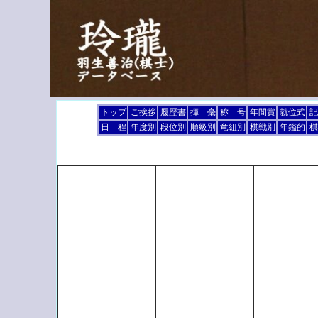
トップ
ご挨拶
履歴書
揮 毫
称 号
年間賞
就位式
記
日 程
年度別
段位別
順級別
竜組別
棋戦別
年鑑的
棋